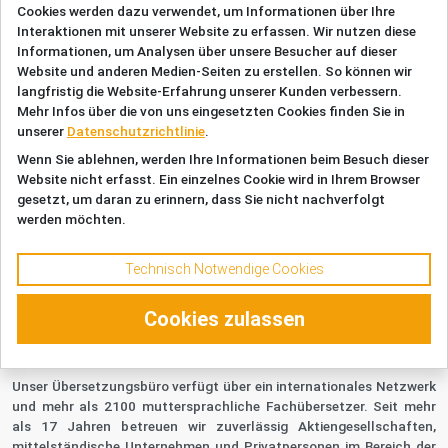
Cookies werden dazu verwendet, um Informationen über Ihre
Interaktionen mit unserer Website zu erfassen. Wir nutzen diese
Informationen, um Analysen über unsere Besucher auf dieser
Website und anderen Medien-Seiten zu erstellen. So können wir
Unsere Kontaktinformationen
langfristig die Website-Erfahrung unserer Kunden verbessern.
Mehr Infos über die von uns eingesetzten Cookies finden Sie in
Uebersetzungsbuero.de | Max Grauert GmbH
unserer
Datenschutzrichtlinie
.
Schloßstraße 7, 21465 Reinbek, Deutschland
Wenn Sie ablehnen, werden Ihre Informationen beim Besuch dieser
service@uebersetzungsbuero.de
|
+49 (0)40 819 784 230
Website nicht erfasst. Ein einzelnes Cookie wird in Ihrem Browser
gesetzt, um daran zu erinnern, dass Sie nicht nachverfolgt
Information
Fachgebiete
werden möchten.
Referenzen
Wirtschaft
Preise
Marketing
Technisch Notwendige Cookies
Impressum / AGB
Rechtliches
Datenschutz
Technik
Cookies zulassen
eCommerce
Ihr zertifiziertes Übersetzungsbüro aus Hamburg
Unser Übersetzungsbüro verfügt über ein internationales Netzwerk
und mehr als 2100 muttersprachliche Fachübersetzer. Seit mehr
als 17 Jahren betreuen wir zuverlässig Aktiengesellschaften,
mittelständische Unternehmen und Privatpersonen im Bereich der